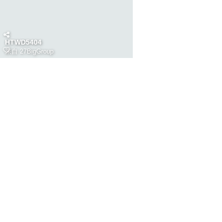
HTWD5404
来自
27BigGroup